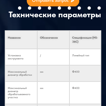
Название
Обозначение
Спецификация (HS-
36C)
Установка
/
Линейный тип
инструмента
Максимальный
мм
Φ400
диаметр обработки
Максимальный
мм
Φ400
диаметр
обрабатываемого
участка