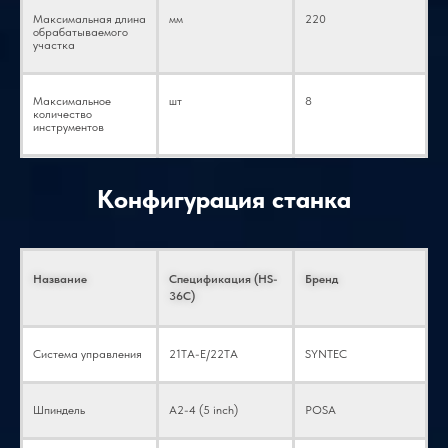
Максимальная длина
мм
220
обрабатываемого
участка
Максимальное
шт
8
количество
инструментов
Конус шпинделя
/
A2-4 (5 дюймов)
Конфигурация станка
Скорость вращения
об/мин
0-4500 (заводская
шпинделя
настройка)
Название
Спецификация (HS-
Бренд
36C)
Диаметр отверстия
мм
Φ46
шпинделя
Система управления
21TA-E/22TA
SYNTEC
Максимальный
мм
Φ35
допустимый диаметр
прутка
Шпиндель
A2-4 (5 inch)
POSA