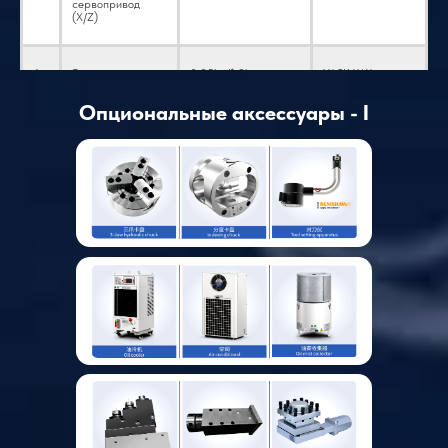
сервопривод
(X/Z)
6
Блок осевого
0.85kw/1.3kw
YASKAWA
двигателя (X/Z)
Опциональные аксессуары - I
7
Двигатель
(Дополнительно: 1
Заводская
головки
комплект силовой
индивидуальная
головки)
настройка
8
Револьверная
(Дополнительно,
Optional SWIFT
головка
перед выбором
опций
проконсультируйтесь
с инженером)
9
Трехцветный
1
Заводская
звуковой сигнал
индивидуальная
тревоги
настройка
10
Патрон
(Дополнительно)