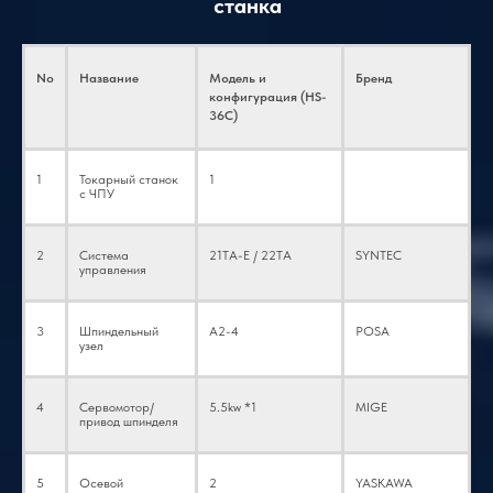
станка
No
Название
Модель и
Бренд
конфигурация (HS-
36C)
1
Токарный станок
1
с ЧПУ
2
Система
21TA-E / 22TA
SYNTEC
управления
3
Шпиндельный
A2-4
POSA
узел
4
Сервомотор/
5.5kw *1
MIGE
привод шпинделя
5
Осевой
2
YASKAWA