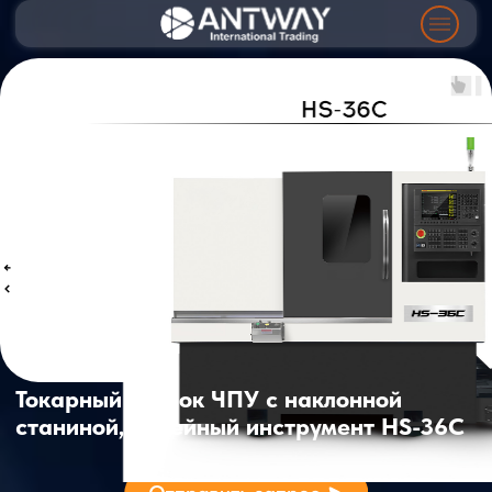
Токарный станок ЧПУ с наклонной
станиной, линейный инструмент HS-36C
Технические параметры