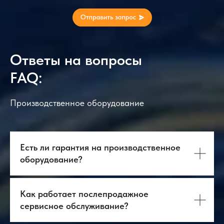
contact@antway.ru
cnc@antway.ru
Политика
конфиденциальности
22
USB-интерфейс
1
ООО "Антвэй"
ИНН: 972718613
Ответы на вопросы
23
Регулировочные
1 (4 set)
ОГРН: 1257700266790
площадки
FAQ:
24
Коробка с
1
различными
Производственное оборудование
аксессуарами
25
Руководство по
1
эксплуатации
системы
Есть ли гарантия на производственное
оборудование?
Как работает послепродажное
сервисное обслуживание?