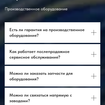
24
Коробка с
1
различными
Производственное оборудование
аксессуарами
25
Руководство по
1
эксплуатации
системы
Есть ли гарантия на производственное
оборудование?
Как работает послепродажное
сервисное обслуживание?
Можно ли заказать запчасти для
оборудования?
Можно ли связаться напрямую с
заводами?