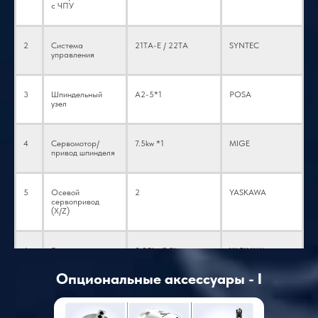
с ЧПУ
2
Система
21TA-E / 22TA
SYNTEC
управления
3
Шпиндельный
A2-5*1
POSA
узел
4
Сервомотор/
7.5kw *1
MIGE
привод шпинделя
5
Осевой
2
YASKAWA
сервопривод
(X/Z)
6
Блок осевого
0.85kw/1.3kw
YASKAWA
двигателя (X/Z)
Опциональные аксессуары - I
7
Двигатель
(Дополнительно: 1
Заводская
головки
комплект силовой
индивидуальная