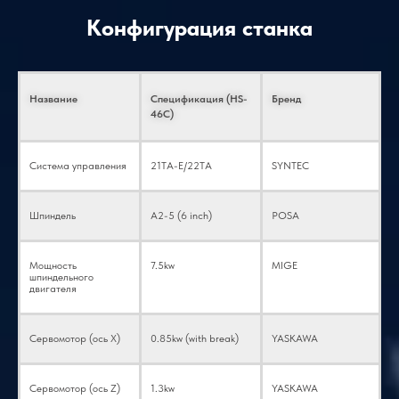
Конус шпинделя
/
A2-4 (6 дюймов)
Конфигурация станка
Скорость вращения
об/мин
0-4500 (заводская
шпинделя
настройка)
Название
Спецификация (HS-
Бренд
46C)
Диаметр отверстия
мм
Φ56
шпинделя
Система управления
21TA-E/22TA
SYNTEC
Максимальный
мм
Φ45
допустимый диаметр
прутка
Шпиндель
A2-5 (6 inch)
POSA
Скорость быстрого
м/мин
26/26 (заводская
Мощность
7.5kw
MIGE
перемещения по
настройка)
шпиндельного
осям X/Z
двигателя
Перемещение по
мм
750/280
Сервомотор (ось Х)
0.85kw (with break)
YASKAWA
осям X/Z
Сервомотор (ось Z)
1.3kw
YASKAWA
Перемещение
мм
720/250