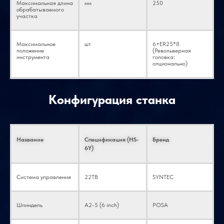
Максимальная длина
мм
250
обрабатываемого
участка
Максимальное
шт
6+ER25*8
положение
(Револьверная
инструмента
головка:
опционально)
Конус шпинделя
/
A2-5 (6 дюймов)
Конфигурация станка
Скорость вращения
об/мин
0-4500
шпинделя
Название
Спецификация (HS-
Бренд
6Y)
Диаметр отверстия
мм
Φ56
шпинделя
Система управления
22TB
SYNTEC
Максимальный
мм
Φ46
допустимый диаметр
прутка
Шпиндель
A2-5 (6 inch)
POSA