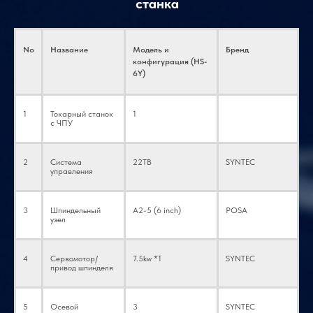
станка
Подшипник (ось Y)
20TAC47
Japan NSK
Автоматический уловитель
Заводская индивидуальная
деталей
настройка
No
Название
Модель и
Бренд
Высокоскоростной
6 inch, Hollow
конфигурация (HS-
JingGong
гидравлический
6Y)
роторный цилиндр
1
Токарный станок
1
Автоматическая
2L
YuPu/Hegu/BAOTN
с ЧПУ
система смазки
2
Система
22TB
SYNTEC
Водяной насос
750Wx1
Deyang/MingRui
управления
Сервоприводная
(опция)
SYNTEC
3
Шпиндельный
A2-5 (6 inch)
POSA
поворотная головка
узел
4
Сервомотор/
7.5kw *1
SYNTEC
привод шпинделя
5
Осевой
3
SYNTEC