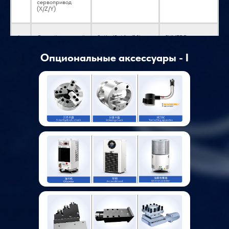
сервопривод
(X/Z/Y)
6
Осевой моторный
2.4kw/2.4/kw/1.1kw
SYNTEC
узел (X/Z/Y)
Опциональные аксессуары - I
7
Мотор головки
3.1kw *1
SYNTEC
8
Мотор головки
( ER25 , 4+4 ) *1
Заводская
оси Y
индивидуальная
настройка
9
Револьверная
(Дополнительно,
SWIFT
головка
перед выбором
опций
проконсультируйтесь
с инженером)
10
Трехцветный
1
Заводская
звуковой сигнал
индивидуальная
тревоги
настройка