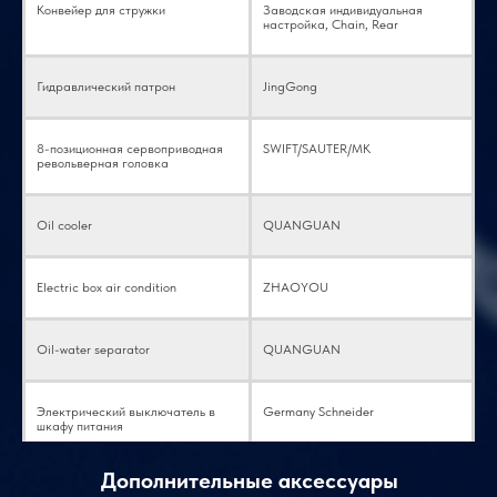
Конвейер для стружки
Заводская индивидуальная
Z)
Мощность двигателя
кВт
0,75
настройка, Chain, Rear
гидравлической
станции
Шариковый винт
R2506
HIWIN
Гидравлический патрон
JingGong
Линейная
направляющая (ось
Объем бака
л
75
Y)
охлаждающей
жидкости
8-позиционная сервоприводная
SWIFT/SAUTER/MK
револьверная головка
Шариковый винт (ось
RGH35
HIWIN
Х)
Мощность машины
кВт
20,5
Oil cooler
QUANGUAN
Шариковый винт (ось
RGH35
HIWIN
Вес нетто
кг
3100
Z)
Electric box air condition
ZHAOYOU
Габаритные размеры
мм
2300x1500x2000
Шариковый винт (ось
Hard guide
HIWIN
машины (ДхШхВ)
Y)
Oil-water separator
QUANGUAN
Подшипник (ось Х)
25TAC62
Japan NSK
Электрический выключатель в
Germany Schneider
шкафу питания
Подшипник (ось Z)
25TAC62
Japan NSK
Дополнительные аксессуары
Подача прутка
Chinese Brands