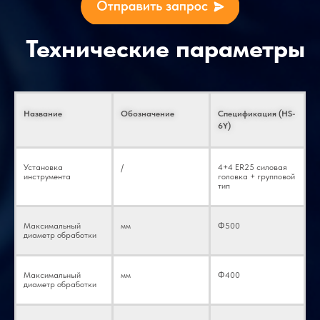
Название
Обозначение
Спецификация (HS-
6Y)
Установка
/
4+4 ER25 силовая
инструмента
головка + групповой
тип
Максимальный
мм
Φ500
диаметр обработки
Максимальный
мм
Φ400
диаметр обработки