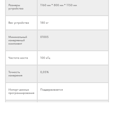
Размеры
1160 мм * 800 мм * 1150 мм
устройства
Вес устройства
180 кг
Минимальный
01005
измеряемый
компонент
Частота моста
100 кГц
Точность
0,05%
измерения
Импорт данных
Поддерживается
программирования
Автоматическая
Поддерживается
генерация отчетов
Измерительный комплекс JD-FAI955 (чисто
о проверке