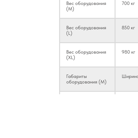
Вес оборудования
700 кг
(M)
Вес оборудования
850 кг
(L)
Вес оборудования
980 кг
(XL)
Габариты
Ширина
оборудования (M)
Габариты
Ширина
оборудования (L)
Габариты
Ширина
оборудования (XL)
Измерительный