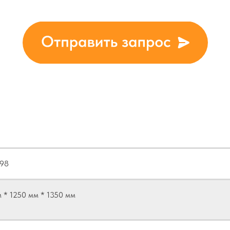
ические пара
998
 * 1250 мм * 1350 мм