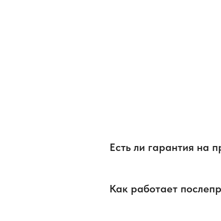
Ответы на вопрос
интерфейс MES
FAQ:
Производственное оборудование
Есть ли гарантия на 
Как работает послеп