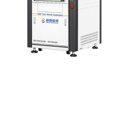
ое устройство для 
удования с помощь
998, автоматически