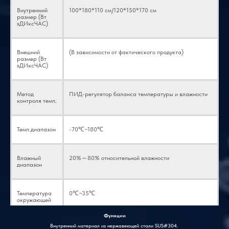
Внутренний
100*180*110 см/120*150*170 см
размер (Вт
хДИксЧАС)
Внешний
(В зависимости от фактического продукта)
размер (Вт
хДИксЧАС)
Метод
ПИД-регулятор баланса температуры и влажности
контроля темп.
Темп.диапазон
-70℃~180℃
Влажный
20%～80% относительной влажности
диапазон
Температура
0℃~35℃
окружающей
среды
Функции
Внутренний материал из нержавеющей стали SUS#304.