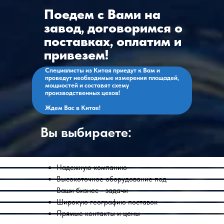
Контроллер:
269 узоров/ 13 450 сегментов
Поедем с Вами на
ИНН: 972718613
Возможности
программы
завод, договоримся о
ОГРН: 1257700266790
поставках, оплатим и
Метод запуска
привезем!
Режим исправления и программный режим
Специалисты из Китая приедут к Вам и
проведут необходимые измерения площадей,
Источник
220 В переменного тока при 50 Гц
питания
мощностей и составят схему
производственных цехов!
Ждем Вас в Китае!
Вы выбираете:
Надежную компанию
Высокоточное оборудование под
Ваши бизнес - задачи
Широкую географию поставок
Прямые контакты и цены