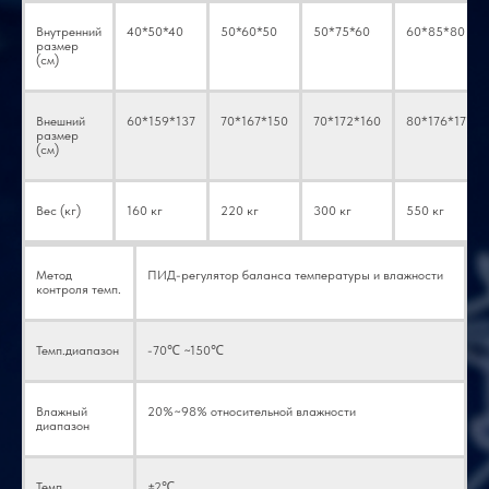
Внутренний
40*50*40
50*60*50
50*75*60
60*85*80
размер
(см)
Внешний
60*159*137
70*167*150
70*172*160
80*176*171
размер
(см)
Вес (кг)
160 кг
220 кг
300 кг
550 кг
Метод
ПИД-регулятор баланса температуры и влажности
контроля темп.
Темп.диапазон
-70℃ ~150℃
Влажный
20%~98% относительной влажности
диапазон
Темп.
±2℃