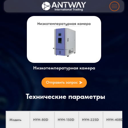
Низкотемпературная камера
Технические параметры
Модель
HYH-80D
HYH-150D
HYH-225D
HYH-408D