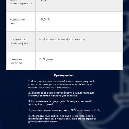
Равномерность
Колебания
±0,5 ℃
темп.
Влажность.
±3% относительной влажности
Равномерность
Степень
≥3℃/мин
нагрева
Преимущества:
Скорость
≥1~1,5 ℃/мин
1. Испаритель, используемый в низкотемпературной
охлаждения
камере, не замерзает при длительной работе при
низкой температуре и влажности.
2. Энергосбережение потребности в хладагенте для
системы автоматического управления.
Метод
Воздушное охлаждение
3. Испытательная среда для образцов с высокой
охлаждения
тепловой нагрузкой.
4. Достичь низкой температуры -70℃ и влажности 98%.
5. Многоязычный выбор: переключение китайского и
английского языков, а также возможность настройки
других языковых систем.