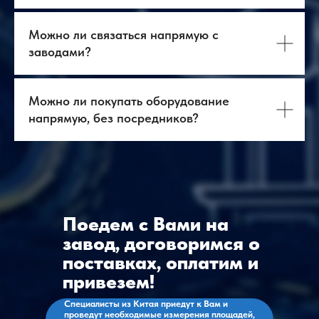
Можно ли связаться напрямую с
заводами?
О нас
Оборудование
Можно ли покупать оборудование
Логистика
База знаний
напрямую, без посредников?
Бизнес-тур в Китай
Главная
Контакты
Услуги
Оборудование
ВЭД
+7 903 219 10 52
+7 968 636 98 34
contact@antway.ru
cnc@antway.ru
Политика
Поедем с Вами на
конфиденциальности
ООО "Антвэй"
завод, договоримся о
ИНН: 972718613
поставках, оплатим и
ОГРН: 1257700266790
привезем!
Специалисты из Китая приедут к Вам и
проведут необходимые измерения площадей,