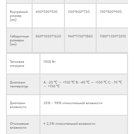
Внутренний
400*500*500
500*600*750
700*800*900
размер
(мм)
Габаритные
860*1050*1620
960*1150*1860
1180*1350*2010
размеры
(мм)
Тепловая
1000 Вт
нагрузка
Диапазон
А: -20 ℃ ～ +150 ℃ B: -40 ℃ ～ +150 ℃ C: -70 ℃
температур
～ +150 ℃
Диапазон
20% ~ 98% относительной влажности
влажности
Отклонение
± 2,5% относительной влажности
влажности