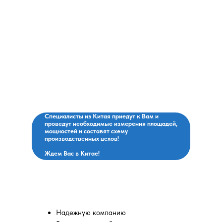
Поедем с Вами на
завод, договоримся о
поставках, оплатим и
привезем!
Специалисты из Китая приедут к Вам и
проведут необходимые измерения площадей,
мощностей и составят схему
производственных цехов!
Ждем Вас в Китае!
Вы выбираете:
Надежную компанию