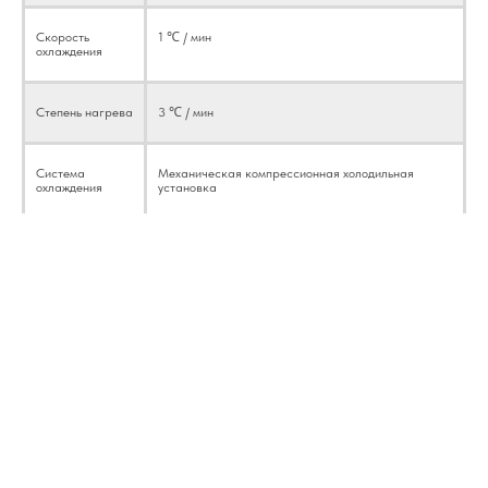
Скорость
1 ℃ / мин
охлаждения
Степень нагрева
3 ℃ / мин
Система
Механическая компрессионная холодильная
охлаждения
установка
Описание камеры для калибровки температуры и
влажности
Холодильный
Французский компрессор TECUMSH
агрегат
Калибровочная камера температуры и влажности
идеальна для имитации широкого диапазона условий
температуры и влажности. Эта камера температуры и
влажности предназначена для мобильности и экономии
места на полу. Серия климатических камер для
калибровки температуры и влажности имеет
Хладагент
Р404А, Р23
минимальную теплопередачу для получения точных
результатов испытаний.
1. Влажность можно контролировать в широком
температурном диапазоне;
Нагревательный
Нихромовый нагреватель
2. Отличные характеристики контроля влажности;
элемент
3. Специальный регулятор температуры и влажности;
4. Автоматическая/ручная разморозка;
5. Мощная приспособляемость к окружающей среде;
6. Мощный человеческий интерфейс;
7. Поддержка приложения PANRAN Smart Metrology.
Контроллер
Программируемый контроллер цветного
сенсорного ЖК-дисплея Ethernet-соединение,
Тестовый стенд температуры и влажности специально
разработан нашей компанией для калибровки