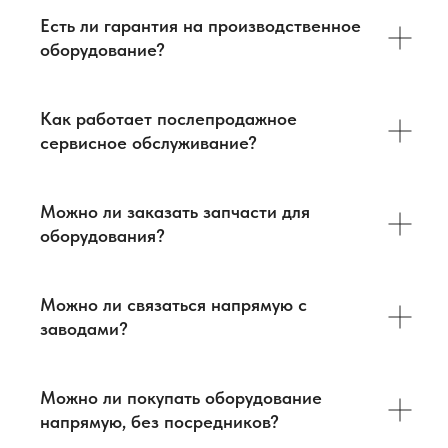
Есть ли гарантия на производственное
оборудование?
Как работает послепродажное
сервисное обслуживание?
О нас
Оборудование
Логистика
База знаний
Можно ли заказать запчасти для
Бизнес-тур в Китай
Главная
оборудования?
Контакты
Услуги
Оборудование
ВЭД
Можно ли связаться напрямую с
+7 903 219 10 52
+7 968 636 98 34
contact@antway.ru
cnc@antway.ru
заводами?
Политика
конфиденциальности
ООО "Антвэй"
Можно ли покупать оборудование
ИНН: 972718613
напрямую, без посредников?
ОГРН: 1257700266790