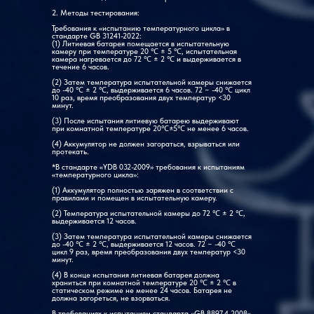
2. Методы тестирования:
Требования к «испытанию температурного цикла» в
стандарте GB 31241-2022:
Стандартная
2 комплекта полок, 1 смотровое окно, 1 контрольное
(1) Литиевая батарея помещается в испытательную
конфигурация
отверстие, 4 ролика
камеру при температуре 20 ℃ ± 5 ℃, испытательная
камера нагревается до 72 ℃ ± 2 ℃ и выдерживается в
течение 6 часов.
(2) Затем температура испытательной камеры снижается
Онлайн-
интерфейс 232 или USB, бесплатное онлайн-
до -40 ℃ ± 2 ℃, выдерживается 6 часов. 72 ~ -40 ℃ цикл
программное
программное обеспечение
10 раз, время преобразования двух температур <30
обеспечение
минут.
(3) После испытания литиевую батарею выдерживают
при комнатной температуре 20℃±5℃ не менее 6 часов.
Источник
(4) Аккумулятор не должен загораться, взрываться или
однофазный трехпроводной переменный ток 220 В
протекать.
питания
50 Гц или трехфазный пятипроводный переменный
ток 380 В 50 Гц
*В стандарте «YDB 032-2009» требования к испытаниям
«температурного цикла»:
(1) Аккумулятор полностью заряжен в соответствии с
правилами и помещен в испытательную камеру.
(2) Температура испытательной камеры до 72 ℃ ± 2 ℃,
выдерживается 12 часов.
(3) Затем температура испытательной камеры снижается
до -40 ℃ ± 2 ℃, выдерживается 12 часов. 72 ~ -40 ℃
цикл 9 раз, время преобразования двух температур <30
минут.
(4) В конце испытания литиевая батарея должна
храниться при комнатной температуре 20 ℃ ± 2 ℃ в
статическом режиме не менее 24 часов. Батарея не
должна загореться, не взорваться.
В требованиях к испытаниям стандарта «GB 8897.4-2008»