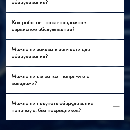
оборудование?
Как работает послепродажное
сервисное обслуживание?
О нас
Оборудование
Можно ли заказать запчасти для
Логистика
База знаний
оборудования?
Бизнес-тур в Китай
Главная
Контакты
Услуги
Оборудование
ВЭД
Можно ли связаться напрямую с
+7 903 219 10 52
+7 968 636 98 34
заводами?
contact@antway.ru
cnc@antway.ru
Политика
конфиденциальности
Можно ли покупать оборудование
ООО "Антвэй"
напрямую, без посредников?
ИНН: 972718613
ОГРН: 1257700266790