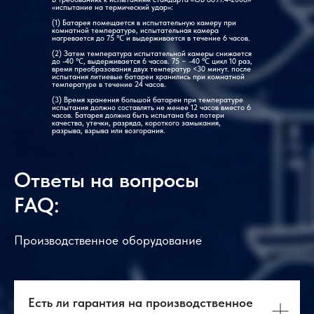
«испытание на термический удар»:
(1) Батарея помещается в испытательную камеру при
комнатной температуре, испытательная камера
нагревается до 75 ℃ и выдерживается в течение 6 часов.
(2) Затем температура испытательной камеры снижается
до -40 ℃, выдерживается 6 часов. 75 ~ -40 ℃ цикл 10 раз,
время преобразования двух температур <30 минут. после
испытания литиевые батареи хранились при комнатной
температуре в течение 24 часов.
(3) Время хранения большой батареи при температуре
испытания должно составлять не менее 12 часов вместо 6
часов. Батарея должна быть испытана без потери
качества, утечки, разряда, короткого замыкания,
разрыва, взрыва или возгорания.
Ответы на вопросы
FAQ:
Производственное оборудование
Есть ли гарантия на производственное