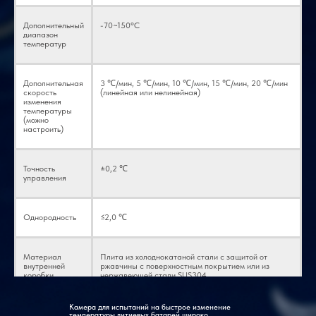
Дополнительный
-70~150°C
диапазон
температур
Дополнительная
3 ℃/мин, 5 ℃/мин, 10 ℃/мин, 15 ℃/мин, 20 ℃/мин
скорость
(линейная или нелинейная)
изменения
температуры
(можно
настроить)
Точность
±0,2 ℃
управления
Однородность
≤2,0 ℃
Материал
Плита из холоднокатаной стали с защитой от
внутренней
ржавчины с поверхностным покрытием или из
коробки
нержавеющей стали SUS304
Камера для испытаний на быстрое изменение
Материал
обработка краской для запекания из нержавеющей
температуры литиевых батарей широко