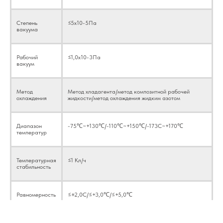
Степень
≤5x10-5Па
вакуума
Рабочий
≤1,0x10-3Па
вакуум
Метод
Метод хладагента/метод композитной рабочей
охлаждения
жидкости/метод охлаждения жидким азотом
Диапазон
-75℃~+130℃/-110℃~+150℃/-173C~+170℃
температур
Температурная
≤1 Кл/ч
стабильность
Равномерность
≤±2,0C/≤+3,0℃/≤+5,0℃
температуры
Термическое вакуумное испытание относится к методу
наземных имитационных испытаний для наблюдения и
изучения аэродинамического нагрева, нагрева