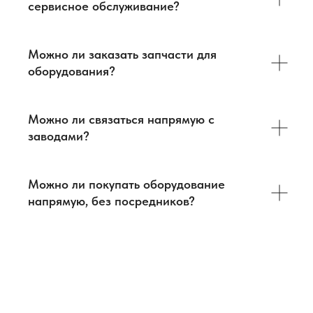
сервисное обслуживание?
Можно ли заказать запчасти для
оборудования?
Можно ли связаться напрямую с
заводами?
О нас
Оборудование
Логистика
База знаний
Бизнес-тур в Китай
Главная
Можно ли покупать оборудование
Контакты
Услуги
напрямую, без посредников?
Оборудование
ВЭД
+7 903 219 10 52
+7 968 636 98 34
contact@antway.ru
cnc@antway.ru
Политика
конфиденциальности
ООО "Антвэй"
Поедем с Вами на
ИНН: 972718613