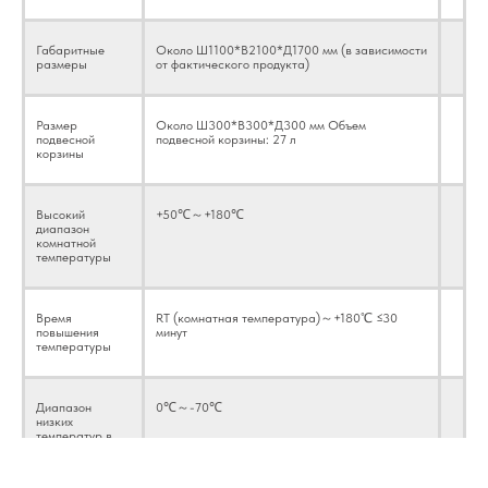
Габаритные
Около Ш1100*В2100*Д1700 мм (в зависимости
размеры
от фактического продукта)
Размер
Около Ш300*В300*Д300 мм Объем
подвесной
подвесной корзины: 27 л
корзины
Высокий
+50℃～+180℃
диапазон
комнатной
температуры
Время
RT (комнатная температура)～+180℃ ≤30
повышения
минут
температуры
Диапазон
0℃～-70℃
низких
температур в
помещении
Соответствие стандартам
GB/T2423.1-2008 Экологические испытания