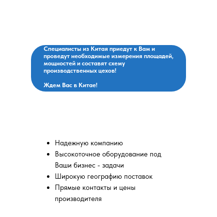
завод, договоримся о
ОГРН: 1257700266790
поставках, оплатим и
привезем!
Специалисты из Китая приедут к Вам и
проведут необходимые измерения площадей,
мощностей и составят схему
производственных цехов!
Ждем Вас в Китае!
Вы выбираете:
Надежную компанию
Высокоточное оборудование под
Ваши бизнес - задачи
Широкую географию поставок
Прямые контакты и цены
производителя