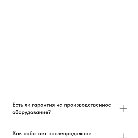
Условия
Высокая температура +120℃, время
низкотемпературный) имеют мобильную подвесную
испытаний
экспозиции 30мин
корзину для образцов.
3. Время восстановления пять минут, время перевода в
учреждение в течение 10 секунд.
4. Объем воздуха распределяется равномерно, чтобы
обеспечить равномерное испытательное воздействие.
5. Используйте новейший экологически чистый
хладагент.
Ответы на вопросы
FAQ:
Производственное оборудование
Есть ли гарантия на производственное
оборудование?
Как работает послепродажное