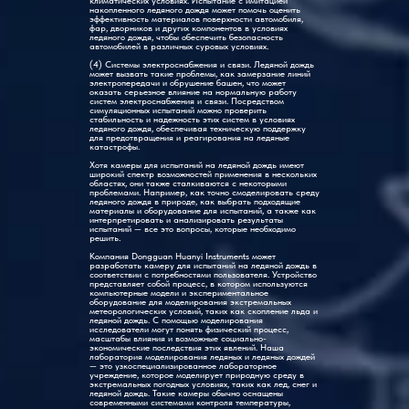
климатических условиях. Испытание с имитацией
накопленного ледяного дождя может помочь оценить
эффективность материалов поверхности автомобиля,
фар, дворников и других компонентов в условиях
ледяного дождя, чтобы обеспечить безопасность
автомобилей в различных суровых условиях.
(4) Системы электроснабжения и связи. Ледяной дождь
может вызвать такие проблемы, как замерзание линий
электропередачи и обрушение башен, что может
оказать серьезное влияние на нормальную работу
систем электроснабжения и связи. Посредством
симуляционных испытаний можно проверить
стабильность и надежность этих систем в условиях
ледяного дождя, обеспечивая техническую поддержку
для предотвращения и реагирования на ледяные
катастрофы.
Хотя камеры для испытаний на ледяной дождь имеют
широкий спектр возможностей применения в нескольких
областях, они также сталкиваются с некоторыми
проблемами. Например, как точно смоделировать среду
ледяного дождя в природе, как выбрать подходящие
материалы и оборудование для испытаний, а также как
интерпретировать и анализировать результаты
испытаний — все это вопросы, которые необходимо
решить.
Компания Dongguan Huanyi Instruments может
разработать камеру для испытаний на ледяной дождь в
соответствии с потребностями пользователя. Устройство
представляет собой процесс, в котором используются
компьютерные модели и экспериментальное
оборудование для моделирования экстремальных
метеорологических условий, таких как скопление льда и
ледяной дождь. С помощью моделирования
исследователи могут понять физический процесс,
масштабы влияния и возможные социально-
экономические последствия этих явлений. Наша
лаборатория моделирования ледяных и ледяных дождей
— это узкоспециализированное лабораторное
учреждение, которое моделирует природную среду в
экстремальных погодных условиях, таких как лед, снег и
ледяной дождь. Такие камеры обычно оснащены
современными системами контроля температуры,