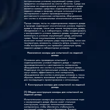
экстремальных условиях окружающей среды стали
предметом исследований во многих областях. Среди них
испытание на моделирование условий ледяного дождя
является важным средством моделирования условий
ледяного дождя в природе, которое используется для
тестирования и оценки производительности и
долговечности различных материалов, оборудования
или систем в экстремальных климатических условиях.
Проще говоря, тесты по моделированию ледяного дождя
в природе моделируют климатические условия ледяного
дождя в природе, такие как низкие температуры, дождь,
обледенение и т. д., в лаборатории, чтобы смоделировать
и воспроизвести условия ледяного дождя, которые могут
возникнуть в условиях окружающей среды. реальная
среда. Такие симуляционные испытания обычно
включают точный контроль ряда параметров, таких как
температура, влажность, скорость ветра, осадки и т. д.,
чтобы воспроизвести или превзойти реальную среду
ледяного дождя в лабораторных условиях.
Назначение камеры для испытаний на ледяной
дождь
Основная цель проведения испытаний с
моделированием условий ледяного дождя — оценить
производительность и долговечность материалов,
оборудования или систем в условиях ледяного дождя.
Моделируя эти экстремальные условия, исследователи
могут понять эффективность этих материалов,
оборудования или систем в реальных условиях и, таким
образом, выявить возможные проблемы и слабые места
для последующего проектирования и оптимизации.
3. Конструкция камеры для испытаний на ледяной
дождь
(1) Общая конструкция камеры для испытаний на
ледяной дождь
Испытательная камера для имитации накопления льда
и замерзающего дождя обычно имеет стальную
конструкцию, покрытую теплоизоляционными
материалами, чтобы обеспечить стабильность
внутренней среды и энергосбережение. Камера