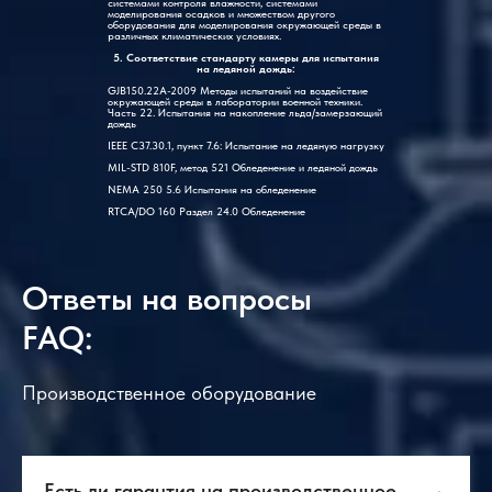
системами контроля влажности, системами
моделирования осадков и множеством другого
оборудования для моделирования окружающей среды в
различных климатических условиях.
5. Соответствие стандарту камеры для испытания
на ледяной дождь:
GJB150.22A-2009 Методы испытаний на воздействие
окружающей среды в лаборатории военной техники.
Часть 22. Испытания на накопление льда/замерзающий
дождь
IEEE C37.30.1, пункт 7.6: Испытание на ледяную нагрузку
MIL-STD 810F, метод 521 Обледенение и ледяной дождь
NEMA 250 5.6 Испытания на обледенение
RTCA/DO 160 Раздел 24.0 Обледенение
Ответы на вопросы
FAQ:
Производственное оборудование
Есть ли гарантия на производственное