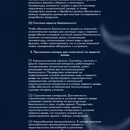
реального времени собирать и записывать
температуру, влажность, осадки и другие ключевые
параметры в испытательной камере, а также
посредством анализа и обработки данных обеспечивать
важную поддержку данных для научные исследования и
разработка продукции.
(6) Система защиты безопасности
Чтобы обеспечить безопасность процесса испытаний,
испытательная камера для имитации льда и ледяного
дождя обычно оснащена системой защиты безопасности,
включая сигнализацию дыма, сигнализацию
температуры, сигнализацию утечки воды и другие
функции, чтобы гарантировать, что в случае аномалий
можно своевременно обнаружить и устранить.
4. Применение камеры для испытаний на ледяной
дождь
(1) Аэрокосмическая отрасль. Самолеты, спутники и
другие аэрокосмические аппараты, работающие в
экстремальных климатических условиях, имеют
решающее значение для эксплуатационной
безопасности. Посредством испытаний на
моделирование условий накопления льда и ледяного
дождя мы можем протестировать характеристики
поверхностных материалов и конструкций
аэрокосмических аппаратов в условиях ледяного дождя,
чтобы обеспечить их безопасную эксплуатацию в
суровых погодных условиях.
(2) Строительные материалы. Долговечность
строительных материалов в условиях ледяного дождя
оказывает важное влияние на долгосрочную
безопасность и срок службы зданий. Посредством
симуляционных испытаний можно оценить
характеристики различных материалов в условиях
ледяного дождя, что послужит основой для
проектирования зданий и выбора материалов.
(3) Автомобильная промышленность. В центре внимания
автомобильной промышленности находятся
характеристики автомобилей в различных