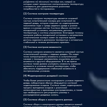
разделена на несколько тестовых зон, каждая из
которых может независимо контролировать температуру
и влажность для удовлетворения различных
потребностей в тестировании.
(2) Система контроля температуры
Система контроля температуры является основной
частью испытательной камеры для испытаний на
ледяной дождь, которая отвечает за моделирование
накопления льда и среды ледяного дождя в разное
время и в разных местах. Система обычно состоит из
холодильной установки, нагревателя, датчика
температуры и системы управления. Благодаря точному
контролю работы холодильной установки и нагревателя
испытательная камера может за короткое время
достичь заданного диапазона температур и оставаться
стабильной в течение длительного времени.
(3) Система контроля влажности
Система контроля влажности является ключевой частью
испытательной камеры с ледяным дождем. Он может
точно контролировать влажность в испытательной
камере с помощью увлажнителя, осушителя, датчика
влажности и другого оборудования. В то же время
система также должна учитывать сложность контроля
влажности в условиях низкой температуры, чтобы
обеспечить поддержание стабильной влажности в
экстремальных условиях.
(4) Моделирование дождевой системы
Чтобы более реалистично имитировать условия ледяного
дождя, лаборатория обычно оборудуется системой
моделирования осадков. Система может моделировать
процесс выпадения осадков с различной
интенсивностью и временным распределением, а также
при необходимости регулировать размер и
распределение дождевых капель.
(5) Система сбора и мониторинга данных
Система сбора и мониторинга данных является важной
частью испытательной камеры. Она может в режиме