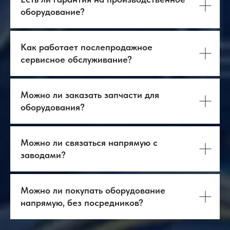
оборудование?
О нас
Оборудование
Логистика
База знаний
Бизнес-тур в Китай
Главная
Как работает послепродажное
Контакты
Услуги
сервисное обслуживание?
Оборудование
ВЭД
+7 903 219 10 52
+7 968 636 98 34
contact@antway.ru
cnc@antway.ru
Можно ли заказать запчасти для
оборудования?
Политика
конфиденциальности
ООО "Антвэй"
ИНН: 972718613
Можно ли связаться напрямую с
ОГРН: 1257700266790
заводами?
Можно ли покупать оборудование
напрямую, без посредников?