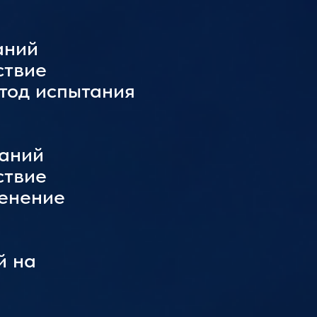
аний
ствие
тод испытания
таний
ствие
менение
й на