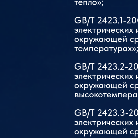
тепло»;
охлаждения
GB/T 2423.1-2
электрических 
окружающей ср
температурах»
GB/T 2423.2-2
электрических 
окружающей ср
высокотемпера
GB/T 2423.3-2
электрических 
окружающей ср