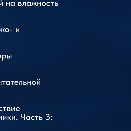
й на влажность
ко- и
еры
ытательной
ствие
ики. Часть 3: