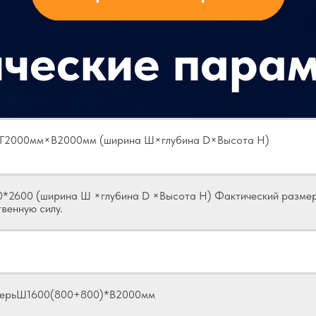
ические пара
2000мм×В2000мм (ширина Ш×глубина D×Высота Н)
*2600 (ширина Ш ×глубина D ×Высота H) Фактический разме
венную силу.
верьШ1600(800+800)*В2000мм