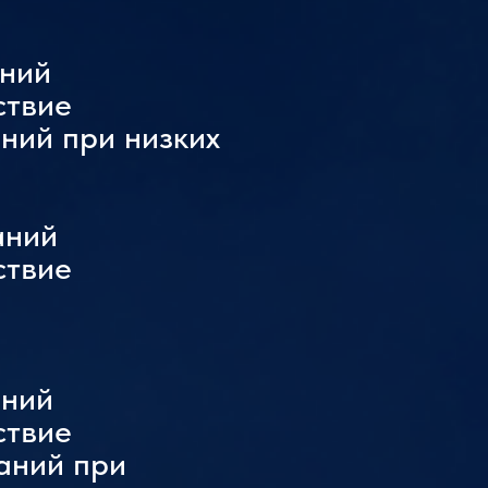
аний
ствие
ний при низких
аний
ствие
аний
ствие
аний при