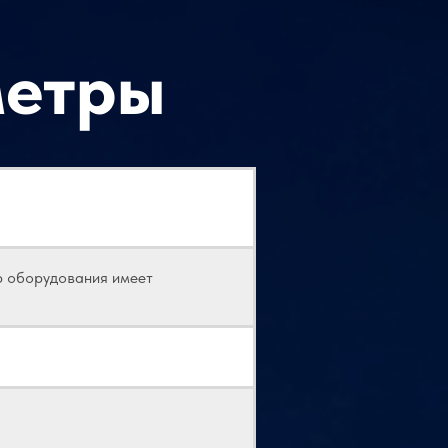
метры
р оборудования имеет