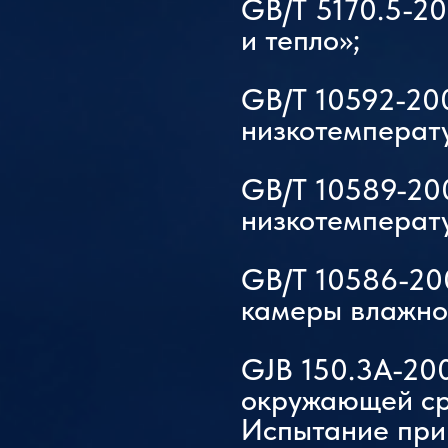
GB/T 5170.5-2
и тепло»;
GB/T 10592-200
низкотемперат
GB/T 10589-20
низкотемперат
GB/T 10586-200
камеры влажног
GJB 150.3A-20
окружающей сре
Испытание при