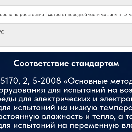
ерено на расстоянии 1 метра от передней части машины и 1,2 м
0℃
 загрузки)
Соответствие стандартам
5170, 2, 5-2008 «Основные мето
орудования для испытаний на во
ды для электрических и электро
для испытаний на низкую темпера
остоянную влажность и тепло, а т
для испытаний на переменную вл
овышения температуры и охлаждения: В условиях холостого хо
ры и охлаждения равна 1.℃/мин (-55℃～+85℃)