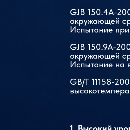
GJB 150.4A-20
окружающей сре
Испытание при 
GJB 150.9A-20
окружающей сре
Испытание на 
GB/T 11158-200
высокотемпера
1. Высокий уро