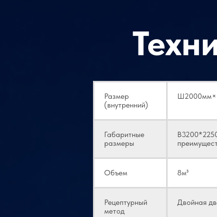
Техн
Размер
Ш2000мм×Г
(внутренний)
Габаритные
В3200*2250
размеры
преимущест
Объем
8м³
Рецептурный
Двойная д
метод