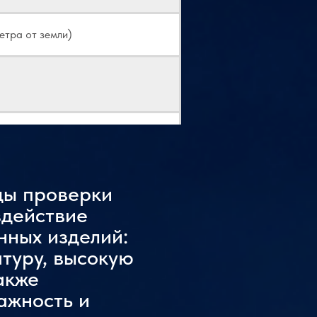
етра от земли)
ды проверки
здействие
нных изделий:
туру, высокую
акже
ажность и
да скорость повышения