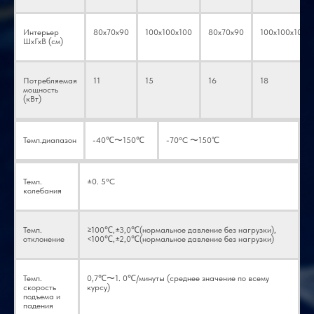
Интерьер
80x70x90
100x100x100
80x70x90
100x100x100
ШхГхВ (см)
Потребляемая
11
15
16
18
мощность
(кВт)
Темп.диапазон
-40℃〜150℃
-70°С 〜150℃
Темп.
±0. 5°С
колебания
Темп.
≥100℃,±3,0℃(нормальное давление без нагрузки),
отклонение
<100℃,±2,0℃(нормальное давление без нагрузки)
Темп.
0,7℃〜1. 0℃/минуты (среднее значение по всему
скорость
курсу)
подъема и
падения