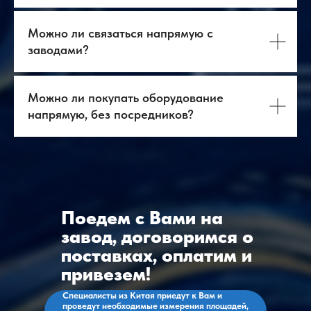
Логистика
База знаний
Бизнес-тур в Китай
Главная
Можно ли связаться напрямую с
Контакты
Услуги
заводами?
Оборудование
ВЭД
+7 903 219 10 52
+7 968 636 98 34
Можно ли покупать оборудование
contact@antway.ru
cnc@antway.ru
напрямую, без посредников?
Политика
конфиденциальности
ООО "Антвэй"
ИНН: 972718613
ОГРН: 1257700266790
Поедем с Вами на
завод, договоримся о
поставках, оплатим и
привезем!
Специалисты из Китая приедут к Вам и
проведут необходимые измерения площадей,