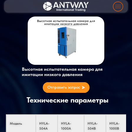
Высотная испытательная камера для
имитации низкого давления
Технические параметры
Модель
HYLA-
HYLA-
HYLA-
HYLA-
504А
1000А
504B
1000B