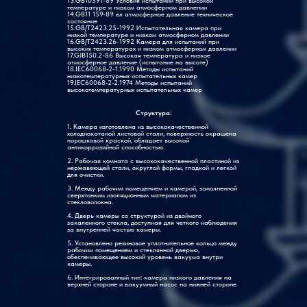
13.GB10591-89 Условия испытаний при высокой
температуре и низком атмосферном давлении
14.GB11 159-89 вл атмосферное давление техническое
состояние
15.GB/T2423.25-1992 Испытательная камера при
низкой температуре и низком атмосферном давлении
16.GB/T2423.26-1992 Камера для испытаний при
высоких температурах и низком атмосферном давлении
17.GJB150.2-86 Высокая температура и низкое
атмосферное давление (испытание на высоте)
18.IEC60068-2-1.1990 Методы испытаний
низкотемпературных испытательных камер
19.IEC60068-2-2.1974 Методы испытаний
высокотемпературных испытательных камер
Структура:
1. Камера изготовлена из высококачественной
холоднокатаной листовой стали, поверхность окрашена
порошковой краской, обладает высокой
антикоррозийной способностью.
2. Рабочая комната с высококачественной пластиной из
нержавеющей стали, округлой формы, гладкой и легкой
для очистки.
3. Между рабочим помещением и камерой, заполненной
сверхтонким изоляционным материалом из
стекловолокна.
4. Дверь камеры со структурой из двойного
закаленного стекла, доступная для четкого наблюдения
за внутренней частью камеры.
5. Установлено резиновое уплотнительное кольцо между
рабочим помещением и стеклянной дверью,
обеспечивающее высокий уровень вакуума внутри
камеры.
6. Интегрированный тип: камера низкого давления на
верхней стороне и вакуумный насос на нижней стороне.