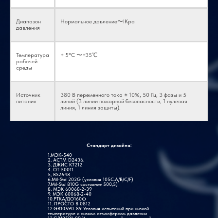
Диапазон
Нормальное давление〜lKpa
давления
Температура
+ 5°С 〜+35℃
рабочей
среды
Источник
380 В переменного тока ± 10%, 50 Гц, 3 фазы и 5
питания
линий (3 линии пожарной безопасности, 1 нулевая
линия, 1 линия защиты).
Стандарт дизайна:
1.МЭК-540
2. АСТМ D2436.
3. ДЖИС К7212
4. ОТ 50011
5, BS2648
6.Mil-Std 202G (условия 105C.A/B/C/F)
7.Mil-Std 810G состояние 500,5)
8. МЭК 60068-2-39
9. МЭК 60068-2-40
10.РТКА/ДО160Ф
11. ПРОСТО В 0812
12.GB10590-89 Условия испытаний при низкой
температуре и низком атмосферном давлении