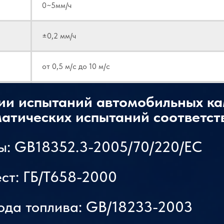
0~5мм/ч
±0,2 мм/ч
от 0,5 м/с до 10 м/с
±0,1 м/с
ии испытаний автомобильных ка
атических испытаний соответст
ия
0,03~0,1кПа
сы: GB18352.3-2005/70/220/EC
2000м3/ч
ст: ГБ/Т658-2000
Группа компрессии Copeland
ода топлива: GB/18233-2003
Водяное охлаждение