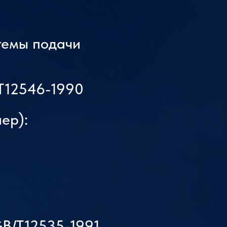
тест на размораживание, тест на
ест на ходовые качества и тест
темы подачи
/T12546-1990
ер):
GB/T12535-1991