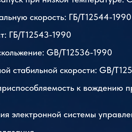
альную скорость: ГБ/T12544-1990
т: ГБ/T12543-1990
скольжение: GB/T12536-1990
ой стабильной скорости: GB/T12
приспособляемость к вождению п
вия электронной системы управле
олазания