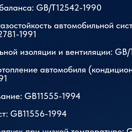
 баланса: GB/T12542-1990
Тест запуска автомобиля при низкой температуре, 
запотевание, тест на кондиционирование воздуха, т
газостойкость автомобильной сис
на выбросы
2781-1991
Диапазон регулирования температуры ≥1000 м3/ч
ьной изоляции и вентиляции: GB
Полиуретан
отопление автомобиля (кондицион
91
вание: GB11555-1994
ст: GB11556-1994
апуск при низкой температуре: 