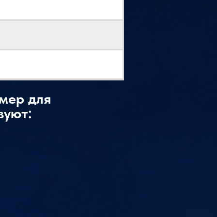
мер для
вуют: