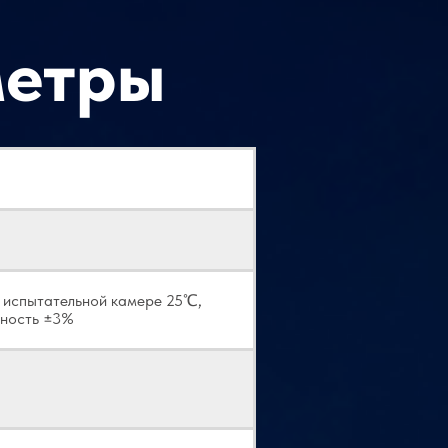
метры
 испытательной камере 25℃,
жность ±3%