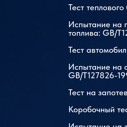
Тест теплового
Тест
Испытание на 
топлива: GB/T1
Новый объем воздуха
Тест автомобил
Изоляционный материал
Испытание на 
GB/T127826-19
Тест на запоте
Коробочный те
Испытание на з