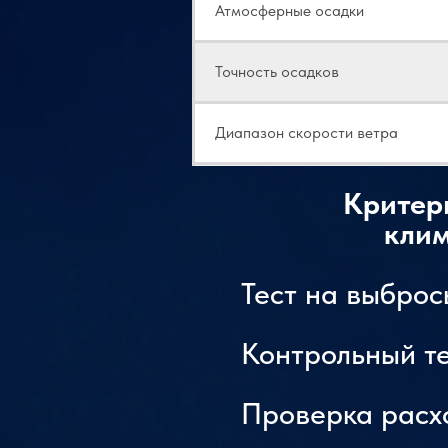
Атмосферные осадки
Точность осадков
Диапазон скорости ветра
Точность скорости ветра
Критер
клим
Диапазон атмосферного давлен
Тест на выбро
Объем выхлопных газов
Контрольный те
Холодильная установка
Проверка расх
Метод охлаждения