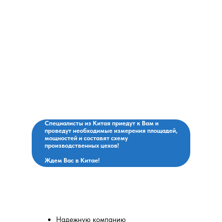
contact@antway.ru
cnc@antway.ru
Политика
конфиденциальности
ООО "Антвэй"
ИНН: 972718613
ОГРН: 1257700266790
Поедем с Вами на
завод, договоримся о
поставках, оплатим и
привезем!
Специалисты из Китая приедут к Вам и
проведут необходимые измерения площадей,
мощностей и составят схему
производственных цехов!
Ждем Вас в Китае!
Вы выбираете:
Надежную компанию