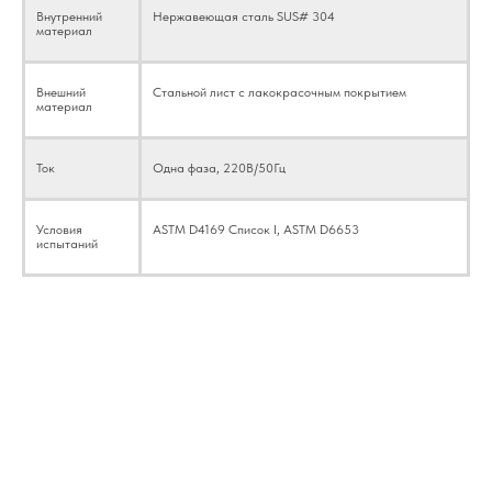
Внутренний
Нержавеющая сталь SUS# 304
материал
Внешний
Стальной лист с лакокрасочным покрытием
материал
Ток
Одна фаза, 220В/50Гц
Условия
ASTM D4169 Список I, ASTM D6653
испытаний
ASTM D6653 ПРОЦЕДУРА ИСПЫТАНИЙ
Шаг 1: Выберите вакуумную камеру, способную
выдерживать перепад давления в 1 атм на стенках.
Вакуумметр должен быть герметизирован в камере и
иметь диапазон вакуума от 0 до 100 кПа.
Шаг 2: Определите свой метод выборки, который
должен быть репрезентативным для вашей выборки,
чтобы обеспечить адекватное определение
производительности. Если вы не можете определить
хороший размер выборки, для оценки
производительности должны быть отобраны как минимум
3 репрезентативные выборки.
Шаг 3: Перед испытанием образец должен быть
выдержан при температуре 5,6 +/- 2 градуса Цельсия
в течение 24 часов. Образцы также должны быть