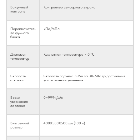
Вакуумный
Контроллер сенсорного экрана
контроль
Переключатель
кПа/МПа
вакуумного
блока
Диапазон
Комнатная температура ~ 0 ℃
температур
Скорость
Скорость подъема 305м за 30-60с до достижения
откачки
установочного давления
Время
0~999ч/м/с
удержания
давления
Внутренний
400X500X500 мм (100 л)
размер