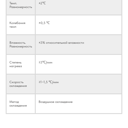
Темп.
±2℃
Равномерность
Колебания
±0,5 ℃
темп
Влажность.
±3% относительной влажности
Равномерность
Степень
≥3℃/мин
нагрева
Скорость
≥1~1,5 ℃/мин
охлаждения
Метод
Воздушное охлаждение
охлаждения
Применимые отрасли:
Оборудование для испытаний на температуру и