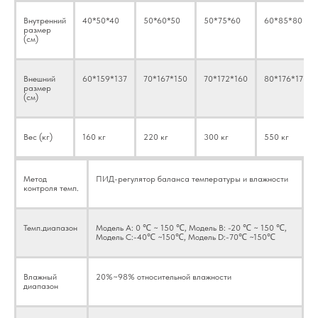
Внутренний
40*50*40
50*60*50
50*75*60
60*85*80
размер
(см)
Внешний
60*159*137
70*167*150
70*172*160
80*176*171
размер
(см)
Вес (кг)
160 кг
220 кг
300 кг
550 кг
Метод
ПИД-регулятор баланса температуры и влажности
контроля темп.
Темп.диапазон
Модель A: 0 ℃ ~ 150 ℃, Модель B: -20 ℃ ~ 150 ℃,
Модель C:-40℃ ~150℃, Модель D:-70℃ ~150℃
Влажный
20%~98% относительной влажности
диапазон