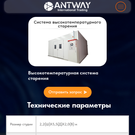
Высокотемпературная система
старения
Технические параметры
Размер студии
2,2(Ш)X5,5(Д)X2,0(В) м