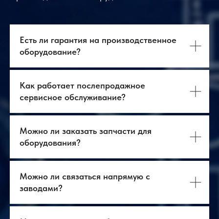
Есть ли гарантия на производственное
оборудование?
Как работает послепродажное
сервисное обслуживание?
Можно ли заказать запчасти для
оборудования?
О нас
Оборудование
Можно ли связаться напрямую с
Логистика
База знаний
заводами?
Бизнес-тур в Китай
Главная
Контакты
Услуги