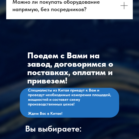
Можно ли покупать оборудование
Оборудование
ВЭД
+7 903 219 10 52
+7 968 636 98 34
напрямую, без посредников?
contact@antway.ru
cnc@antway.ru
Политика
конфиденциальности
ООО "Антвэй"
ИНН: 972718613
ОГРН: 1257700266790
Поедем с Вами на
завод, договоримся о
поставках, оплатим и
привезем!
Специалисты из Китая приедут к Вам и
проведут необходимые измерения площадей,
мощностей и составят схему
производственных цехов!
Ждем Вас в Китае!
Вы выбираете: