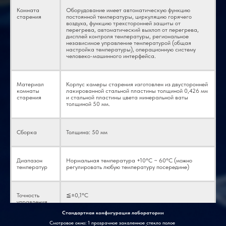
Комната
Оборудование имеет автоматическую функцию
старения
постоянной температуры, циркуляцию горячего
воздуха, функцию трехсторонней защиты от
перегрева, автоматический выхлоп от перегрева,
дисплей контроля температуры, региональное
независимое управление температурой (общая
настройка температуры), операционную систему
человеко-машинного интерфейса.
Материал
Корпус камеры старения изготовлен из двусторонней
комнаты
лакированной стальной пластины толщиной 0,426 мм
старения
и стальной пластины цвета минеральной ваты
толщиной 50 мм.
Сборка
Толщина: 50 мм
Диапазон
Нормальная температура +10°C ~ 60°C (можно
температур
регулировать любую температуру посередине)
Точность
≦±0,1°С
управления
Стандартная конфигурация лаборатории
Смотровое окно: 1 прозрачное закаленное стекло полое