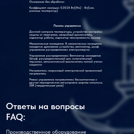
Основание: без обработки
Термостат
Коэффициент изоляции: 0,0028 Вт/(Мк) - Вт/(сек.
ПИД-регулятор микрокомпьютера, импортированный
разница температур)
из Тайваня (дополнительный контроллер сенсорного
экрана)
Панель управления
Дисплей контроля температуры, устройство настройки
защиты от перегрева, аварийный выключатель,
индикатор работы, индикатор неисправности, зуммер
Механическое помещение. В механическом помещении
находятся: дренажное устройство, вентилятор, шкаф
управления распределением электроэнергии
Управление распределением: Вентилятор охлаждения
Шкаф: распределительный щит, испытательный
терминал, автоматический выключатель полной утечки
мощности
Нагреватель: нихромовый электрический проволочный
нагреватель
Режим управления нагревателем: бесконтактная и
другая периодическая регулировка ширины импульса,
SSR (твердотельное реле)
Ответы на вопросы
FAQ:
Производственное оборудование