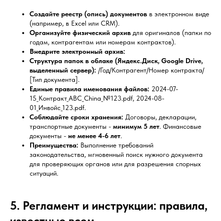
Создайте реестр (опись) документов
в электронном виде
(например, в Excel или CRM).
Организуйте физический архив
для оригиналов (папки по
годам, контрагентам или номерам контрактов).
Внедрите электронный архив:
Структура папок в облаке (Яндекс.Диск, Google Drive,
выделенный сервер):
/Год/Контрагент/Номер контракта/
[Тип документа].
Единые правила именования файлов:
2024-07-
15_Контракт_ABC_China_№123.pdf, 2024-08-
01_Инвойс_123.pdf.
Соблюдайте сроки хранения:
Договоры, декларации,
транспортные документы -
минимум 5 лет
. Финансовые
документы -
не менее 4-6 лет
.
Преимущества:
Выполнение требований
законодательства, мгновенный поиск нужного документа
для проверяющих органов или для разрешения спорных
ситуаций.
5. Регламент и инструкции: правила,
известные всем