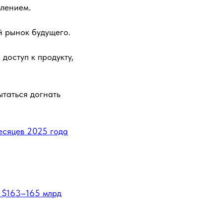
влением.
й рынок будущего.
доступ к продукту,
ытаться догнать
месяцев 2025 года
 $163–165 млрд