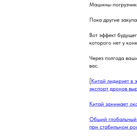
Машины-погрузчики
Пока другие закупа
Вот эффект будущег
которого нет у кон
Через полгода ваши
вас.
[
Китай лидирует в 
экспорт дронов вы
Китай занимает ок
Общий глобальный 
при стабильном ро