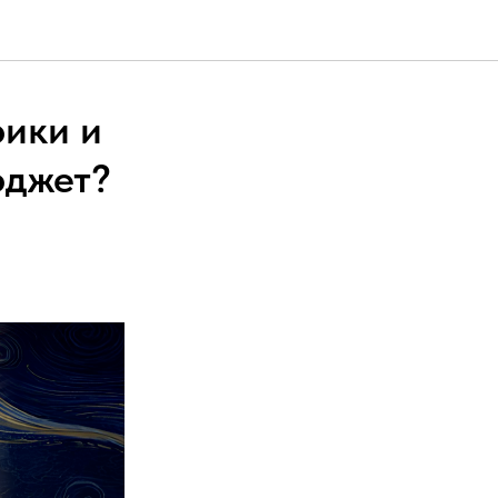
рики и
юджет?