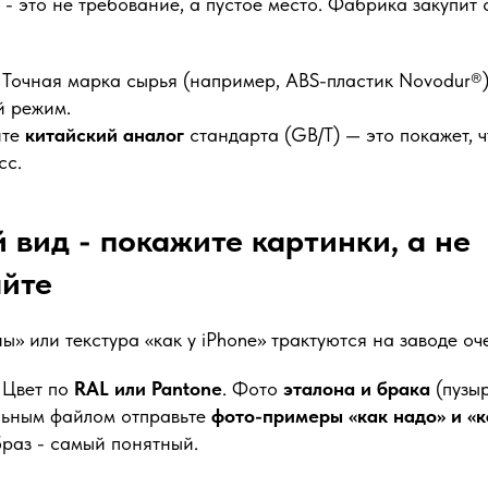
- это не требование, а пустое место. Фабрика закупит
Точная марка сырья (например, ABS-пластик Novodur®),
й режим.
ите
китайский аналог
стандарта (GB/T) — это покажет, чт
сс.
й вид - покажите картинки, а не
айте
ы» или текстура «как у iPhone» трактуются на заводе оч
Цвет по
RAL или Pantone
. Фото
эталона и брака
(пузыр
ьным файлом отправьте
фото-примеры «как надо» и «к
раз - самый понятный.