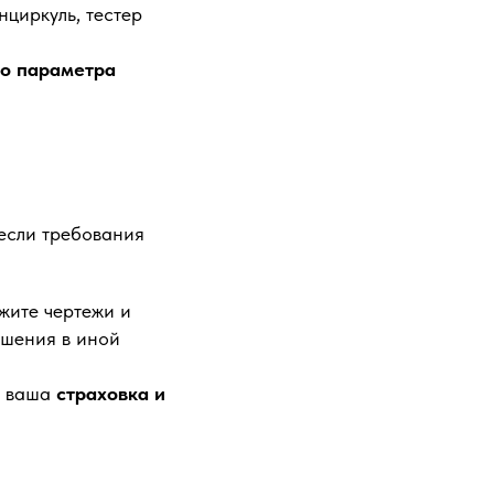
циркуль, тестер
го параметра
 если требования
жите чертежи и
ашения в иной
о ваша
страховка и