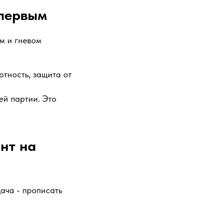
 первым
м и гневом
отность, защита от
ей партии. Это
ент на
дача - прописать