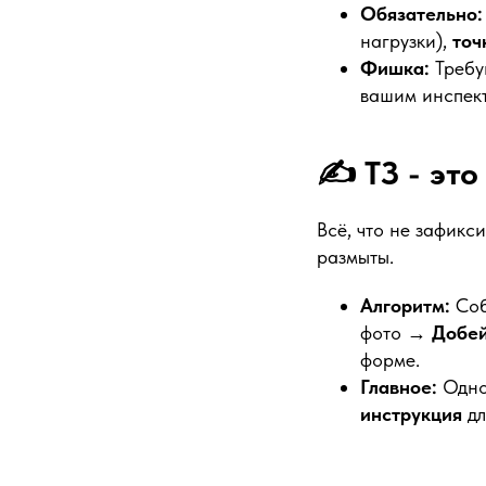
Обязательно:
нагрузки),
точ
Фишка:
Требу
вашим инспек
✍️ ТЗ - эт
Всё, что не зафикс
размыты.
Алгоритм:
Соб
фото →
Добей
форме.
Главное:
Одно 
инструкция
дл