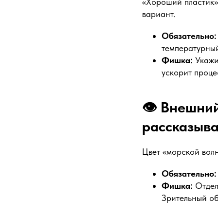
«Хороший пластик» 
вариант.
Обязательно:
температурны
Фишка:
Укаж
ускорит проце
👁️ Внешни
рассказыв
Цвет «морской волн
Обязательно:
Фишка:
Отдел
Зрительный об