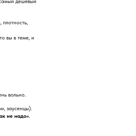
 самый дешёвый
 плотность,
о вы в теме, и
ень вольно.
и, заусенцы).
ак не надо»
.