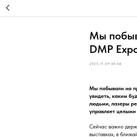
Мы побыв
DMP Expo
2025-11-09 00:58
Мы побывали на п
увидеть, каким бу
людьми, лазеры ре
управляет целыми
Сейчас важно держа
выставках, в ближа