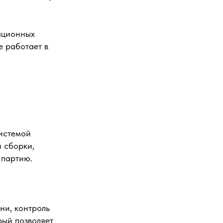
ационных
е работает в
истемой
 сборки,
 партию.
ни, контроль
рый позволяет