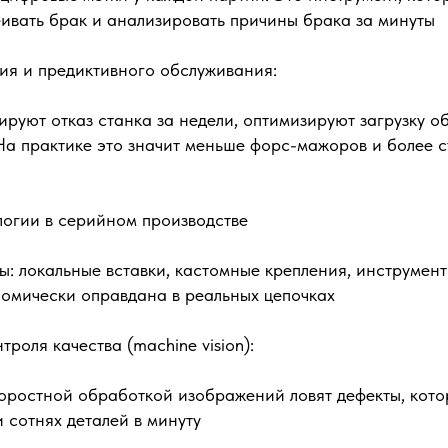
еивать брак и анализировать причины брака за минуты
ия и предиктивного обслуживания:
руют отказ станка за недели, оптимизируют загрузку о
На практике это значит меньше форс-мажоров и более с
логии в серийном производстве
ы: локальные вставки, кастомные крепления, инструмент
номически оправдана в реальных цепочках
роля качества (machine vision):
оростной обработкой изображений ловят дефекты, кото
и сотнях деталей в минуту