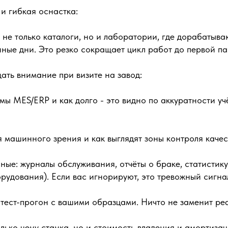
и гибкая оснастка:
не только каталоги, но и лаборатории, где дорабатыва
нные дни. Это резко сокращает цикл работ до первой п
ать внимание при визите на завод:
мы MES/ERP и как долго - это видно по аккуратности уч
я машинного зрения и как выглядят зоны контроля качес
ные: журналы обслуживания, отчёты о браке, статистик
рудования). Если вас игнорируют, это тревожный сигна
 тест-прогон с вашими образцами. Ничто не заменит ре
лько цену станка, но и стоимость владения и амортиза