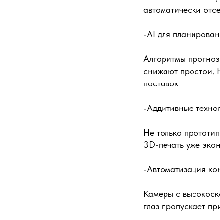
автоматически отс
-AI для планирован
Алгоритмы прогнози
снижают простои. 
поставок
-Аддитивные техно
Не только прототип
3D-печать уже эко
-Автоматизация конт
Камеры с высокоск
глаз пропускает пр