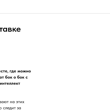
тавке
сте, где можно
т бок о бок с
 интеллект
вают на этих
о следит за