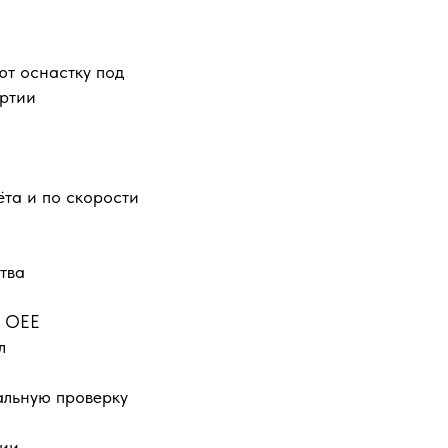
ют оснастку под
артии
ёта и по скорости
тва
у OEE
л
альную проверку
ции