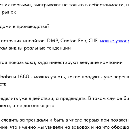
т их первыми, выигрывают не только в себестоимости, н
а рынок
ндами в производстве?
 источник инсайтов. DMP, Canton Fair, CIIF,
малые узкоп
там видны реальные тенденции
тая показывают, куда инвестируют ведущие компании
baba и 1688 - можно узнать, какие продукты уже переш
ств
еделить уже в действии, а предвидеть. В таком случае би
его, а не догоняющего
 следить за трендами и быть в числе первых при появлен
ие: что именно мы увидели на заводах и на что обраща