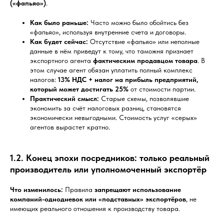
(«фапьяо»)
.
Как было раньше:
Часто можно было обойтись без
«фапьяо», используя внутренние счета и договоры.
Как будет сейчас:
Отсутствие «фапьяо» или неполные
данные в нём приведут к тому, что таможня признает
экспортного агента
фактическим продавцом товара
. В
этом случае агент обязан уплатить полный комплекс
налогов:
13% НДС + налог на прибыль предприятий,
который может достигать 25%
от стоимости партии.
Практический смысл:
Старые схемы, позволявшие
экономить за счёт налоговых разниц, становятся
экономически невыгодными. Стоимость услуг «серых»
агентов вырастет кратно.
1.2. Конец эпохи посредников: только реальный
производитель или уполномоченный экспортёр
Что изменилось:
Правила
запрещают использование
компаний-однодневок или «подставных» экспортёров
, не
имеющих реального отношения к производству товара.