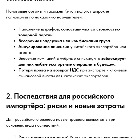
Налоговые органы и таможня Китая получат широкие
полномочия по наказанию нарушителей:
Наложение
штрафов, сопоставимых со стоимостью
товарной партии
.
Бессрочная задержка или конфискация груза
.
Аннулирование лицензии
у китайского экспортёра или
агента.
Внесение компаний в «чёрные списки», что
заблокирует
для них любые экспортные операции в будущем
.
Потеря права на возврат НДС
при экспорте - ключевой
финансовой льготы для китайских экспортёров.
2. Последствия для российского
импортёра: риски и новые затраты
Для российского бизнеса новые правила выльются в три
основных вида последствий:
Рост стоимости импорта:
Уход от «серых» схем неминуемо