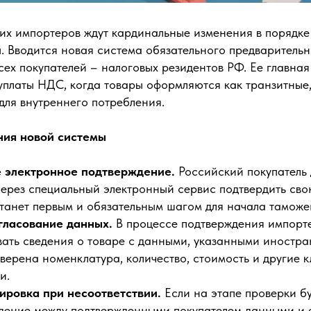
их импортеров ждут кардинальные изменения в порядке 
. Вводится новая система обязательного предварительн
сех покупателей – налоговых резидентов РФ. Ее главная
уплаты НДС, когда товары оформляются как транзитные
для внутреннего потребления.
ия новой системы
 электронное подтверждение.
Российский покупатель 
через специальный электронный сервис подтвердить сво
станет первым и обязательным шагом для начала тамож
гласование данных.
В процессе подтверждения импорт
вать сведения о товаре с данными, указанными иностр
верена номенклатура, количество, стоимость и другие 
и.
ировка при несоответствии.
Если на этапе проверки б
дение между подтвержденными покупателем данными и 