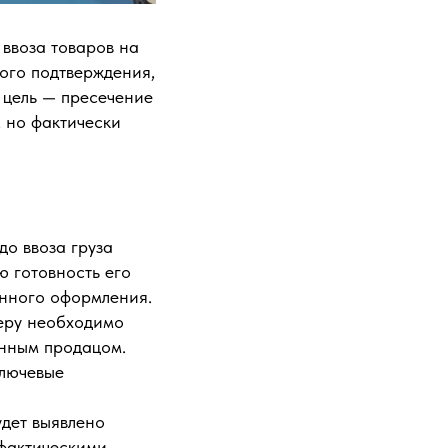
ввоза товаров на
ого подтверждения,
 цель — пресечение
, но фактически
до ввоза груза
ю готовность его
енного оформления.
еру необходимо
анным продацом.
ключевые
удет выявлено
фактическими