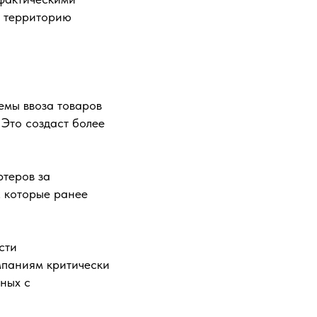
 территорию
емы ввоза товаров
 Это создаст более
ртеров за
, которые ранее
сти
мпаниям критически
ных с