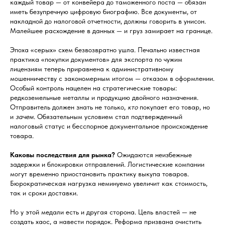
каждый товар — от конвейера до таможенного поста — обязан
иметь безупречную цифровую биографию. Все документы, от
накладной до налоговой отчетности, должны говорить в унисон.
Малейшее расхождение в данных — и груз замирает на границе.
Эпоха «серых» схем безвозвратно ушла. Печально известная
практика «покупки документов» для экспорта по чужим
лицензиям теперь приравнена к административному
мошенничеству с закономерным итогом — отказом в оформлении.
Особый контроль нацелен на стратегические товары:
редкоземельные металлы и продукцию двойного назначения.
Отправитель должен знать не только,
кто
покупает его товар, но
и
зачем
. Обязательным условием стал подтвержденный
налоговый статус и бесспорное документальное происхождение
товара.
Каковы последствия для рынка?
Ожидаются неизбежные
задержки и блокировки отправлений. Логистические компании
могут временно приостановить практику выкупа товаров.
Бюрократическая нагрузка неминуемо увеличит как стоимость,
так и сроки доставки.
Но у этой медали есть и другая сторона. Цель властей — не
создать хаос, а навести порядок. Реформа призвана очистить