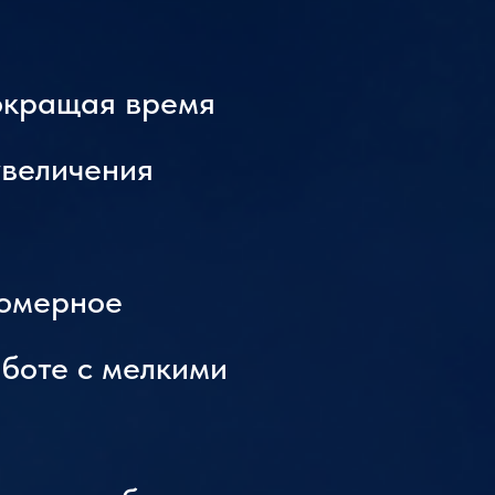
сокращая время
увеличения
номерное
боте с мелкими