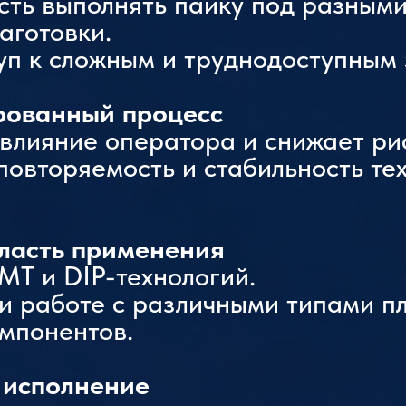
ть выполнять пайку под разными
аготовки.
уп к сложным и труднодоступным 
рованный процесс
влияние оператора и снижает ри
овторяемость и стабильность те
ласть применения
MT и DIP-технологий.
и работе с различными типами пл
мпонентов.
 исполнение