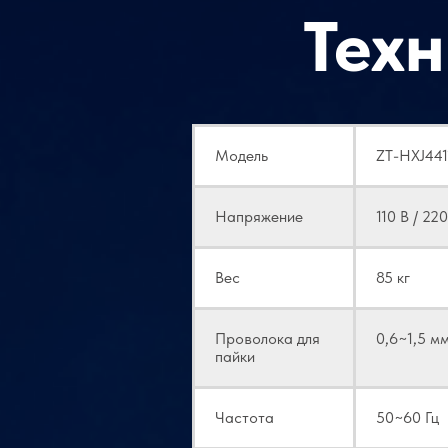
Тех
Модель
ZT-HXJ441
Напряжение
110 В / 220
Вес
85 кг
Проволока для
0,6~1,5 м
пайки
Частота
50~60 Гц