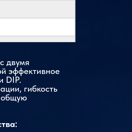
с двумя
ой эффективное
 DIP.
ации, гибкость
я общую
тва: