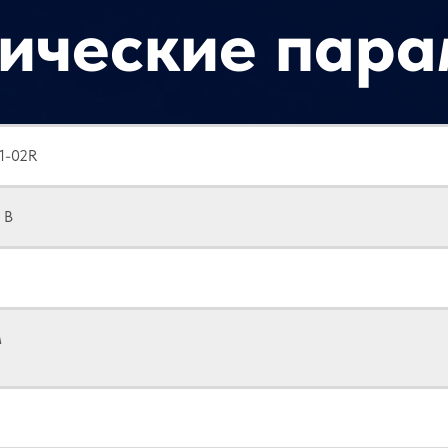
нические пар
1-02R
 В
м