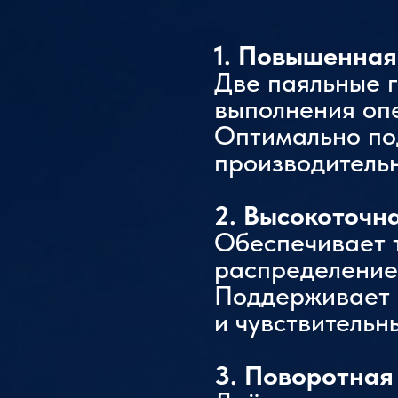
1. Повышенная
Количество осей
5 осей
станка
Две паяльные 
выполнения оп
Электрический
5 А
Оптимально под
ток
производительн
Рабочее
0,4~0,6 
давление
2. Высокоточн
воздуха
Обеспечивает 
распределение
Поддерживает 
и чувствительн
3. Поворотная