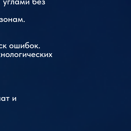
 углами без
зонам.
ск ошибок.
хнологических
ат и