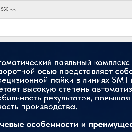
*850 мм
томатический паяльный комплекс 
оворотной осью представляет соб
ецизионной пайки в линиях SMT и
етает высокую степень автоматиз
абильность результатов, повыша
ость производства.
чевые особенности и преимущес