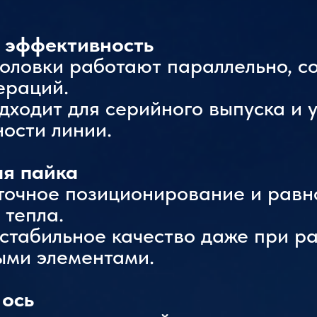
 эффективность
головки работают параллельно, 
ераций.
ходит для серийного выпуска и 
ости линии.
МПа
ая пайка
точное позиционирование и рав
 тепла.
стабильное качество даже при ра
ыми элементами.
 ось