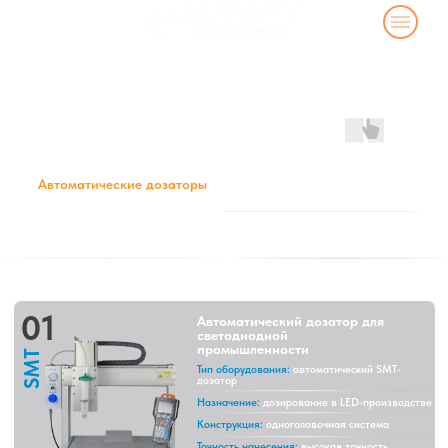
Каталог оборудования для
сборочных линий SMT
Автоматические дозаторы
Автоматические дозаторы
Автоматические паяльники
01
Автоматический дозатор для
светодиодной
промышленности
SMT
Тип оборудования:
автоматический SMT-
дозатор
Назначение:
дозирование в LED-производстве
Конструкция:
одноголовочная система
Точность нанесения:
высокая точность
дозирования
Программирование:
гибкая настройка
параметров
Особенности:
компактность и работа с мелкими
компонентами
Подробнее о модели
02
Высококачественный автоматический
дозатор, роботизированный дозатор
клея
SMT