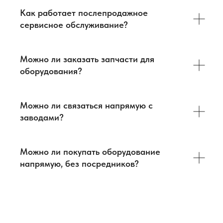
Логистика
База знаний
Как работает послепродажное
Бизнес-тур в Китай
Главная
сервисное обслуживание?
Контакты
Услуги
Оборудование
ВЭД
+7 903 219 10 52
+7 968 636 98 34
Можно ли заказать запчасти для
contact@antway.ru
cnc@antway.ru
оборудования?
Политика
конфиденциальности
ООО "Антвэй"
Можно ли связаться напрямую с
ИНН: 972718613
заводами?
ОГРН: 1257700266790
Можно ли покупать оборудование
напрямую, без посредников?