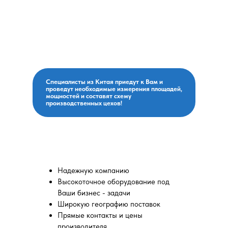
При необходимости
поедем с Вами на завод,
договоримся о поставках,
оплатим и привезем!
Специалисты из Китая приедут к Вам и
проведут необходимые измерения площадей,
мощностей и составят схему
производственных цехов!
Вы выбираете:
Надежную компанию
Высокоточное оборудование под
Ваши бизнес - задачи
Широкую географию поставок
Прямые контакты и цены
производителя