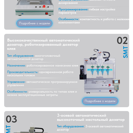
Тип оборудования:
многоголовочный
автоматический дозатор
Назначение:
роботизированное нанесение клея
Производительность:
одновременная работа
нескольких головок
Управление:
автоматическое программируемое
управление
Особенности:
универсальность по типам клея и
низкие эксплуатационные затраты
Подробнее о модели
03
3-осевой автоматический
высокоточный настольный дозатор
Тип оборудования:
3-осевой автоматический
SMT
дозатор
Назначение:
точное дозирование клея и
материалов
Система управления:
высокоточная 3-осевая
кинематика
Контроль параметров:
объём, скорость и
позиционирование
Функции:
программирование и режим обучения
Особенности:
интеграция машинного зрения и
универсальность материалов
Подробнее о модели
04
Высокоскоростной автоматический
дозатор для массового производства
бытовой электроники
SMT
Тип оборудования:
высокоскоростной
автоматический дозатор
Назначение:
массовое производство
электроники
Тип процесса:
дозирование и смешивание клея
AB
Применение:
сборка PCB и электронных
компонентов