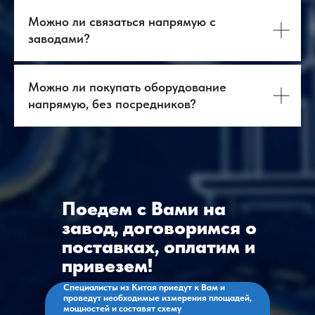
Можно ли связаться напрямую с
заводами?
О нас
Оборудование
Можно ли покупать оборудование
Логистика
База знаний
напрямую, без посредников?
Бизнес-тур в Китай
Главная
Контакты
Услуги
Оборудование
ВЭД
+7 903 219 10 52
+7 968 636 98 34
contact@antway.ru
cnc@antway.ru
Поедем с Вами на
Политика
конфиденциальности
завод, договоримся о
ООО "Антвэй"
поставках, оплатим и
ИНН: 972718613
ОГРН: 1257700266790
привезем!
Специалисты из Китая приедут к Вам и
проведут необходимые измерения площадей,
мощностей и составят схему