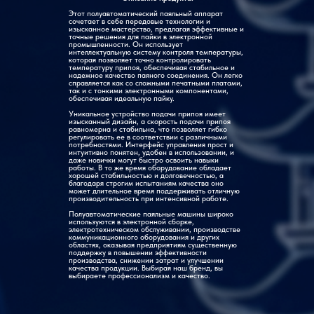
Этот полуавтоматический паяльный аппарат
сочетает в себе передовые технологии и
Паяльная
изысканное мастерство, предлагая эффективные и
0,6~1,5 мм
точные решения для пайки в электронной
проволока
промышленности. Он использует
интеллектуальную систему контроля температуры,
которая позволяет точно контролировать
температуру припоя, обеспечивая стабильное и
надежное качество паяного соединения. Он легко
Основные
ПЛК
справляется как со сложными печатными платами,
компоненты
так и с тонкими электронными компонентами,
обеспечивая идеальную пайку.
Уникальное устройство подачи припоя имеет
изысканный дизайн, а скорость подачи припоя
Точность
±3°
равномерна и стабильна, что позволяет гибко
измерения
регулировать ее в соответствии с различными
температуры
потребностями. Интерфейс управления прост и
интуитивно понятен, удобен в использовании, и
даже новички могут быстро освоить навыки
работы. В то же время оборудование обладает
хорошей стабильностью и долговечностью, а
Мощность
благодаря строгим испытаниям качества оно
160 Вт
может длительное время поддерживать отличную
производительность при интенсивной работе.
Полуавтоматические паяльные машины широко
используются в электронной сборке,
Скорость
1~50 мм/с
электротехническом обслуживании, производстве
подачи
коммуникационного оборудования и других
припоя
областях, оказывая предприятиям существенную
поддержку в повышении эффективности
производства, снижении затрат и улучшении
качества продукции. Выбирая наш бренд, вы
выбираете профессионализм и качество.
Точность
±0,02 мм
повторения