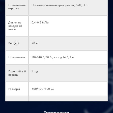
Применимые
Производственные предприятия, SMT, DIP
отрасли
Давление
0,4-0,8 МПа
воздуха на
входе
Вес (кг)
20 кг
Напряжение
110-240 В/50 Гц, выход 24 В/2 А
Гарантийный
1 год
период
Размеры
400*400*500 мм
Гарантия на
3 года
основные
компоненты
Описание продукта: