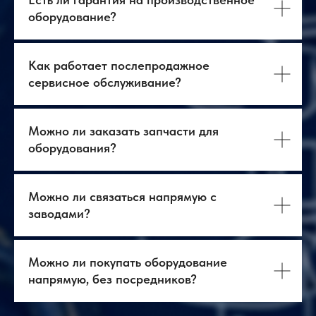
Диапазон влажности
от 30 до 70 % относительной влажности (при
23 °C)
оборудование?
Требуемая подача
15 л/мин при 2 бар
чистого воздуха
Как работает послепродажное
сервисное обслуживание?
Источник питания
CEE7 (230 В, 50 Гц)
Можно ли заказать запчасти для
оборудования?
Можно ли связаться напрямую с
заводами?
Можно ли покупать оборудование
напрямую, без посредников?
О нас
Оборудование
Логистика
База знаний