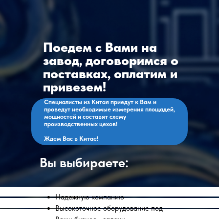
Бизнес-тур в Китай
Главная
Контакты
Услуги
Оборудование
ВЭД
Поедем с Вами на
+7 903 219 10 52
+7 968 636 98 34
contact@antway.ru
cnc@antway.ru
завод, договоримся о
поставках, оплатим и
Политика
конфиденциальности
привезем!
ООО "Антвэй"
ИНН: 972718613
Специалисты из Китая приедут к Вам и
проведут необходимые измерения площадей,
ОГРН: 1257700266790
мощностей и составят схему
производственных цехов!
Ждем Вас в Китае!
Вы выбираете:
Надежную компанию
Высокоточное оборудование под