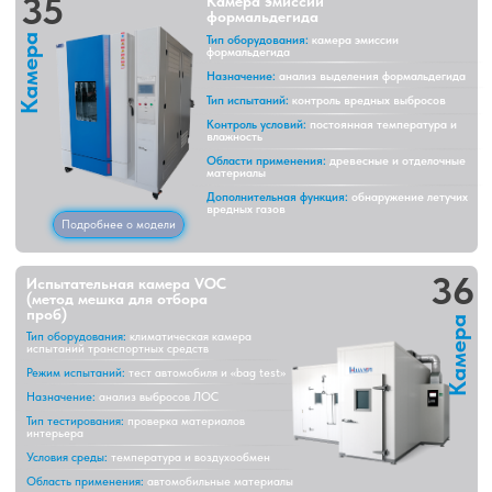
обработки ЛОС
37
Климатическая камера
предварительной обработки ЛОС
Тип оборудования:
кабина предварительной
Камера
обработки среды
Назначение:
подготовка образцов к VOC-
испытаниям
Контроль условий:
температура, влажность и
чистота среды
Тип испытаний:
оценка выбросов загрязняющих
веществ
Функция:
стабилизация условий перед
тестированием
Область применения:
анализ материалов и
Подробнее о модели
продукции VOC
38
Экологическая камера для
предварительной обработки ЛОС
транспортных средств
Камера
Назначение:
подготовка автомобильных
материалов к VOC-испытаниям
Контроль условий:
температура, влажность и
чистота среды
Дополнительные параметры:
скорость воздуха и
давление
Функция:
выравнивание условий образцов
(балансировка)
Область применения:
автомобильные материалы
и изделия интерьера
Подробнее о модели
39
Камера для экологических
испытаний ЛОС
Тип оборудования:
камера экологических