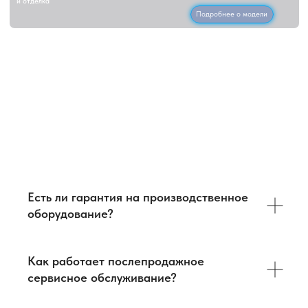
Камера
испытаний ЛОС
Назначение:
определение формальдегида
Объекты испытаний:
мебельные и древесные
материалы
Тип тестирования:
экспресс-анализ выбросов
Материалы:
фанера, шпон, искусственные
плиты
Область применения:
мебельная и
Ответы на вопросы
деревообрабатывающая промышленность
Подробнее о модели
FAQ:
Производственное оборудование
Есть ли гарантия на производственное
оборудование?
Как работает послепродажное
сервисное обслуживание?