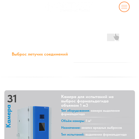
Каталог камер для испытаний на
выбросы летучих органических
соединений и формальдегида
Выброс летучих соединений
Выброс летучих соединений
Камеры предварительной обр
31
Камера для испытаний на
выброс формальдегида
объемом 1 м3
Камера
Тип оборудования:
камера выделения
формальдегида
Объём камеры:
1 м³
Назначение:
анализ вредных выбросов
Тип испытаний:
выделение формальдегида
Контроль условий:
постоянная температура и
влажность
Области применения:
древесные и
строительные материалы
Подробнее о модели
32
Четырёхсекционная камера
выделения формальдегида