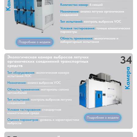
климатическая среда
Подробнее о модели
Оценка параметров:
уровень и характеристики
выбросов
35
Камера эмиссии
формальдегида
Камера
Тип оборудования:
камера эмиссии
формальдегида
Назначение:
анализ выделения формальдегида
Тип испытаний:
контроль вредных выбросов
Контроль условий:
постоянная температура и
влажность
Области применения:
древесные и отделочные
материалы
Дополнительная функция:
обнаружение летучих
вредных газов
Подробнее о модели
36
Испытательная камера VOC
(метод мешка для отбора
проб)
Камера
Тип оборудования:
климатическая камера
испытаний транспортных средств
Режим испытаний:
тест автомобиля и «bag test»
Назначение:
анализ выбросов ЛОС
Тип тестирования:
проверка материалов
интерьера
Условия среды:
температура и воздухообмен
Область применения:
автомобильные материалы
и отделка
Подробнее о модели
Камеры предварительной