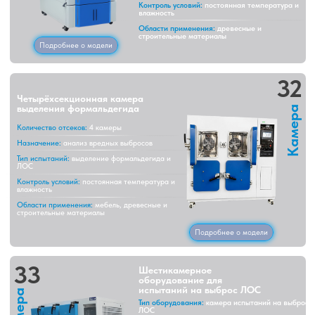
Камера
Количество отсеков:
4 камеры
Назначение:
анализ вредных выбросов
Тип испытаний:
выделение формальдегида и
ЛОС
Контроль условий:
постоянная температура и
влажность
Области применения:
мебель, древесные и
строительные материалы
Подробнее о модели
33
Шестикамерное
оборудование для
испытаний на выброс ЛОС
Камера
Тип оборудования:
камера испытаний на выброс
ЛОС
Количество камер:
6 секций
Назначение:
анализ летучих органических
соединений
Тип испытаний:
контроль выбросов VOC
Условия тестирования:
точные климатические
параметры
Область применения:
экологические и
лабораторные испытания
Подробнее о модели
34
Экологическая камера выбросов летучих
органических соединений транспортных
средств
Камера
Тип оборудования:
экологическая камера
испытаний ЛОС
Назначение:
анализ выбросов VOC
Область применения:
материалы салона
автомобилей
Тип испытаний:
контроль выбросов летучих
соединений
Условия тестирования:
стандартная