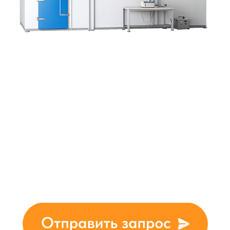
ская камера для предв
 ЛОС транспортных ср