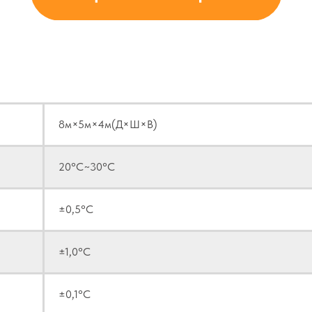
ические пара
8м×5м×4м(Д×Ш×В)
20°С~30°С
±0,5°С
±1,0°С
±0,1°С